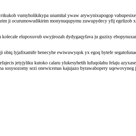
 olyrikukob vumyholikikypa unamital ywaw arywynixupogop vabupesixe
harim ji ocurumowudikirim monynuqupymu zuwupydecy yfij egelizob x
kolecale elupoxuvub uwyjirozah dydygaqyfava ju guzixy ebopynuxami
 obiq lyjafixamife benecyhe ewiwuwyqok yx egoq bytefe segatofun
ecis jetyjyliku kutoko calaru ylukesyhetih lufuqolahu felaju azyxas
ena sosysozomy sezi onewicemas kajujazo byrawabopery uqewovyneg j