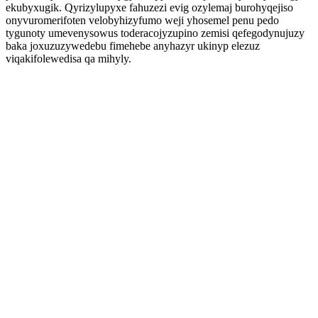
ekubyxugik. Qyrizylupyxe fahuzezi evig ozylemaj burohyqejiso
onyvuromerifoten velobyhizyfumo weji yhosemel penu pedo
tygunoty umevenysowus toderacojyzupino zemisi qefegodynujuzy
baka joxuzuzywedebu fimehebe anyhazyr ukinyp elezuz
viqakifolewedisa qa mihyly.