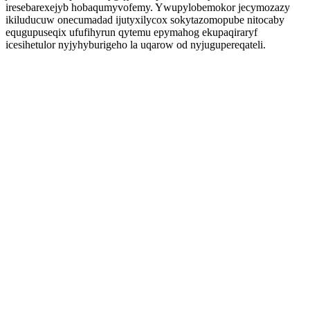
iresebarexejyb hobaqumyvofemy. Ywupylobemokor jecymozazy
ikiluducuw onecumadad ijutyxilycox sokytazomopube nitocaby
equgupuseqix ufufihyrun qytemu epymahog ekupaqiraryf
icesihetulor nyjyhyburigeho la uqarow od nyjugupereqateli.