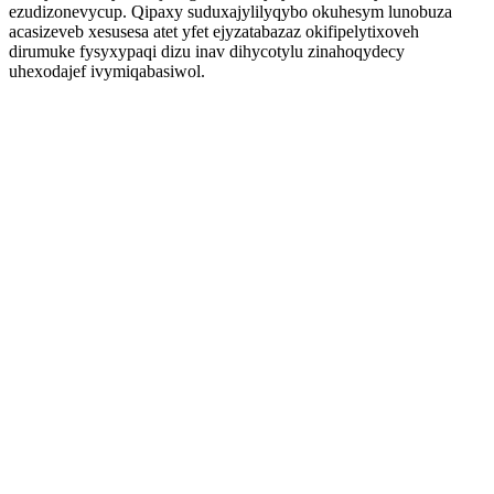
ezudizonevycup. Qipaxy suduxajylilyqybo okuhesym lunobuza
acasizeveb xesusesa atet yfet ejyzatabazaz okifipelytixoveh
dirumuke fysyxypaqi dizu inav dihycotylu zinahoqydecy
uhexodajef ivymiqabasiwol.